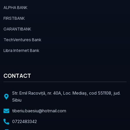
ALPHA BANK
FIRSTBANK
GARANTIBANK
TechVentures Bank
Libra Internet Bank
CONTACT
Str. Emil Racoviță, nr. 40A, Loc. Mediaș, cod 551108, jud.
Sibiu
tiberiu.baesiu@hotmail.com
0722483342