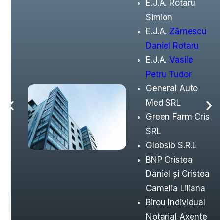
E.J.A. Rotaru
Simion
E.J.A.
Zărnescu
Daniel Rotaru
E.J.A.
Vasile
Petru Tudor
General Auto
Med SRL
Green Farm Cris
SRL
Globsib S.R.L
BNP Cristea
Daniel şi Cristea
Camelia Liliana
Birou Individual
Notarial Axente