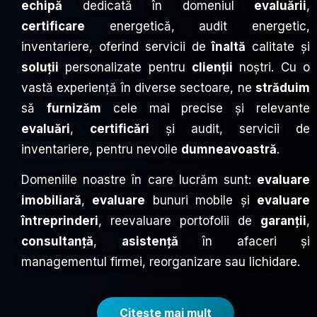
echipă
dedicată în domeniul
evaluării
,
certificare
energetică, audit energetic,
inventariere, oferind servicii de
înaltă
calitate și
soluții
personalizate pentru
clienții
noștri. Cu o
vastă experiență în diverse sectoare, ne
străduim
să
furnizăm
cele mai precise și relevante
evaluări
,
certificări
și audit, servicii de
inventariere, pentru nevoile
dumneavoastră
.
Domeniile noastre în care lucrăm sunt:
evaluare
imobiliară
,
evaluare
bunuri mobile și
evaluare
întreprinderi
, reevaluare portofolii de
garanții
,
consultanță
,
asistență
în afaceri și
managementul firmei, reorganizare sau lichidare.
Citeşte mai mult